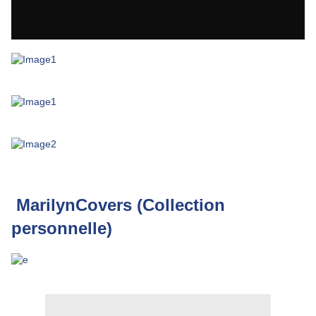
D'un monde à l'autre - France 2 - 1998
- Chérie 25 - Mars 2013
Stars et vérités
Reportage Passionné Marilyn - France 3 Alpes
Documantaire NRJ 12 "Heritages" - Mai 2022
MarilynCovers (Collection
personnelle)